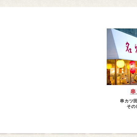
串
串カツ
その