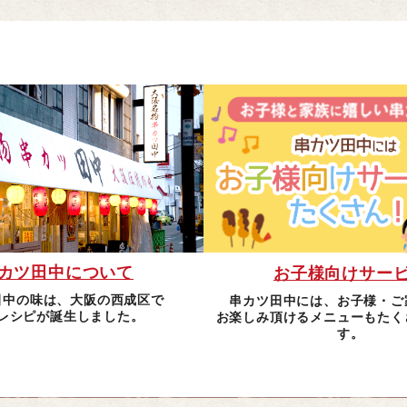
カツ田中について
お子様向けサー
田中の味は、大阪の西成区で
串カツ田中には、お子様・ご
レシピが誕生しました。
お楽しみ頂けるメニューもたく
す。