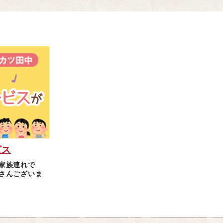
ビス
家族連れで
さんございま