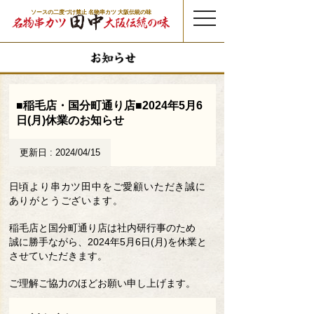
ソースの二度づけ禁止 名物串カツ 大阪伝統の味
t
o
g
g
l
e
n
a
v
i
g
a
t
■稲毛店・国分町通り店■2024年5月6
i
o
日(月)休業のお知らせ
n
更新日 : 2024/04/15
日頃より串カツ田中をご愛顧いただき誠に
ありがとうございます。
稲毛店と国分町通り店は社内研行事のため
誠に勝手ながら、2024年5月6日(月)を休業と
させていただきます。
ご理解ご協力のほどお願い申し上げます。